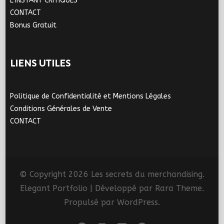
L’INSTANT CRITIQUES
CONTACT
Bonus Gratuit
LIENS UTILES
Politique de Confidentialité et Mentions Légales
Conditions Générales de Vente
CONTACT
© Copyright 2026
Les secrets du merchandising
.
Elegant Portfolio | Développé par
Rara Theme
.
Propulsé par
WordPress
.