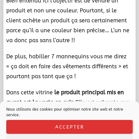
Bien entendu ici l’objectif est de vendre un
produit et non une couleur. Pourtant, si le
client achète un produit ça sera certainement
parce qu’il a une couleur bien précise… L’un ne
va donc pas sans l’autre !!
De plus, habiller 7 mannequins vous me direz
« ça doit en faire des vêtements différents » et
pourtant pas tant que ça !
Dans cette vitrine
le produit principal mis en
avant est la veste en cuir.
Elle est présente sur
Nous utilisons des cookies pour optimiser notre site web et notre
tous les mannequins de 5 couleurs différentes
service.
et de 2 formes avec ou sans manches. C’est le
ACCEPTER
produit qui saute aux yeux et qui ressort le